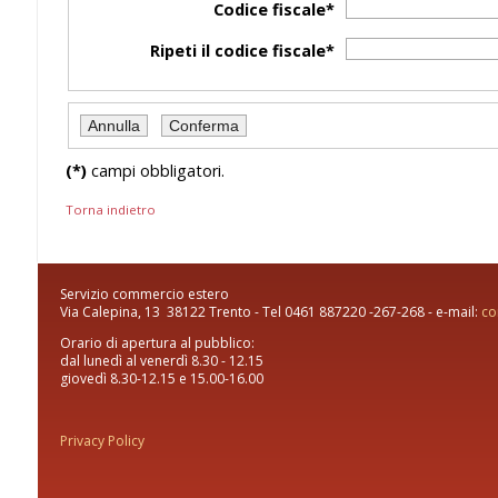
Codice fiscale*
Ripeti il codice fiscale*
(*)
campi obbligatori.
Torna indietro
Servizio commercio estero
Via Calepina, 13 38122 Trento - Tel 0461 887220 -267-268 - e-mail:
co
Orario di apertura al pubblico:
dal lunedì al venerdì 8.30 - 12.15
giovedì 8.30-12.15 e 15.00-16.00
Privacy Policy