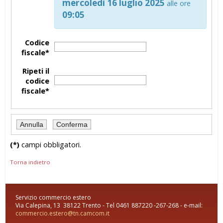
mercoledì 16 luglio 2025
alle ore
09:05
Codice
fiscale*
Ripeti il
codice
fiscale*
(*)
campi obbligatori.
Torna indietro
Servizio commercio estero
Via Calepina, 13 38122 Trento - Tel 0461 887220 -267-268 - e-mail:
commercio.estero@tn.camcom.it