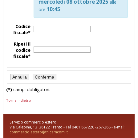
mercoledì 08 ottobre 2025
alle
10:45
ore
Codice
fiscale*
Ripeti il
codice
fiscale*
(*)
campi obbligatori.
Torna indietro
Servizio commercio estero
Via Calepina, 13 38122 Trento - Tel 0461 887220 -267-268 - e-mail:
commercio.estero@tn.camcom.it