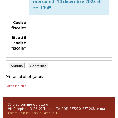
mercoledì 10 dicembre 2025
alle
10:45
ore
Codice
fiscale*
Ripeti il
codice
fiscale*
(*)
campi obbligatori.
Torna indietro
Servizio commercio estero
Via Calepina, 13 38122 Trento - Tel 0461 887220 -267-268 - e-mail:
commercio.estero@tn.camcom.it