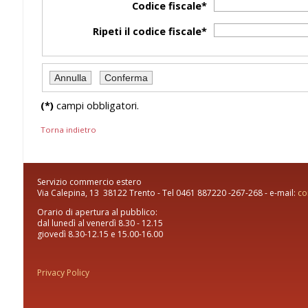
Codice fiscale*
Ripeti il codice fiscale*
(*)
campi obbligatori.
Torna indietro
Servizio commercio estero
Via Calepina, 13 38122 Trento - Tel 0461 887220 -267-268 - e-mail:
co
Orario di apertura al pubblico:
dal lunedì al venerdì 8.30 - 12.15
giovedì 8.30-12.15 e 15.00-16.00
Privacy Policy